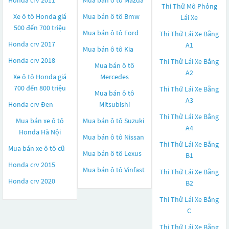
Honda crv 2011
Mua bán ô tô
Mazda
Thi Thử Mô Phỏng
Xe ô tô Honda giá
Mua bán ô tô
Bmw
Lái Xe
500 đến 700 triệu
Mua bán ô tô
Ford
Thi Thử Lái Xe Bằng
Honda crv 2017
A1
Mua bán ô tô
Kia
Honda crv 2018
Thi Thử Lái Xe Bằng
Mua bán ô tô
A2
Xe ô tô Honda giá
Mercedes
700 đến 800 triệu
Thi Thử Lái Xe Bằng
Mua bán ô tô
A3
Honda crv Đen
Mitsubishi
Thi Thử Lái Xe Bằng
Mua bán xe ô tô
Mua bán ô tô
Suzuki
A4
Honda Hà Nội
Mua bán ô tô
Nissan
Thi Thử Lái Xe Bằng
Mua bán xe ô tô cũ
Mua bán ô tô
Lexus
B1
Honda crv 2015
Mua bán ô tô
Vinfast
Thi Thử Lái Xe Bằng
Honda crv 2020
B2
Thi Thử Lái Xe Bằng
C
Thi Thử Lái Xe Bằng