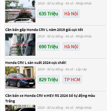
2018 - Số tự động - Xe cũ - Nhập khẩu
635 Triệu
Hà Nội
Cần bán gấp Honda CRV L năm 2019 giá cực tốt
2019 - Số tự động - Xe cũ - Nhập khẩu
690 Triệu
Hà Nội
Honda CRV L sản xuất 2024 cực chất!
2024 - Số tự động - Xe cũ - Lắp ráp
829 Triệu
TP HCM
Cần bán xe Honda CRV e:HEV RS 2024 Số tự động màu
Trắng
2024 - Số tự động - Xe cũ - Nhập khẩu