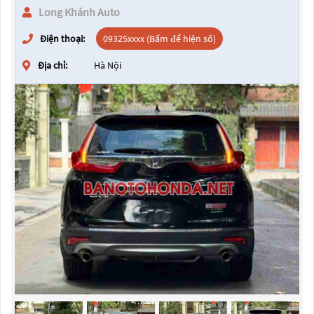
Long Khánh Auto
Điện thoại:
09325xxxx (Bấm để hiện số)
Địa chỉ:
Hà Nội