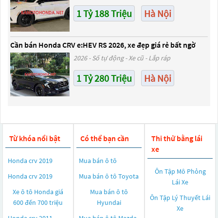
1 Tỷ 188 Triệu
Hà Nội
Cần bán Honda CRV e:HEV RS 2026, xe đẹp giá rẻ bất ngờ
2026 - Số tự động - Xe cũ - Lắp ráp
1 Tỷ 280 Triệu
Hà Nội
Từ khóa nổi bật
Có thể bạn cần
Thi thử bằng lái
xe
Honda crv 2019
Mua bán ô tô
Ôn Tập Mô Phỏng
Honda crv 2019
Mua bán ô tô
Toyota
Lái Xe
Xe ô tô Honda giá
Mua bán ô tô
Ôn Tập Lý Thuyết Lái
600 đến 700 triệu
Hyundai
Xe