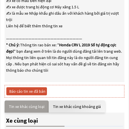
✍ xe có màu Đen hiện đại
✍ xe được trang bị động cơ Máy xăng 1.5 L
✍ là mẫu xe Nhập khẩu ghi dấu ấn với khách hàng bởi giá trị vượt
trội
Liên hệ để biết thêm thông tin xe
————————————————————————
* Chú ý:
Thông tin rao bán xe: "
Honda CRV L 2019 Số tự động cực
đẹp!
" bạn đang xem ở trên là do người dùng đăng tải lên trang web.
Mọi thông tin liên quan tới tin đăng này là do người đăng tin cung
cấp . Nếu bạn phát hiện có sai sót hay vấn đề gì về tin đăng xin hãy
thông báo cho chúng tôi
Báo cáo tin xe đã bán
Tin xe khác cùng loại
Tin xe khác cùng khoảng giá
Xe cùng loại