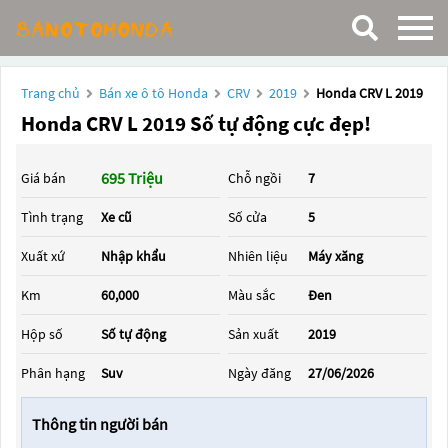
Trang chủ
Bán xe ô tô Honda
CRV
2019
Honda CRV L 2019
Honda CRV L 2019 Số tự động cực đẹp!
695 Triệu
Giá bán
Chỗ ngồi
7
Tình trạng
Xe cũ
Số cửa
5
Xuất xứ
Nhập khẩu
Nhiên liệu
Máy xăng
Km
60,000
Màu sắc
Đen
Hộp số
Số tự động
Sản xuất
2019
Phân hạng
Suv
Ngày đăng
27/06/2026
Thông tin người bán