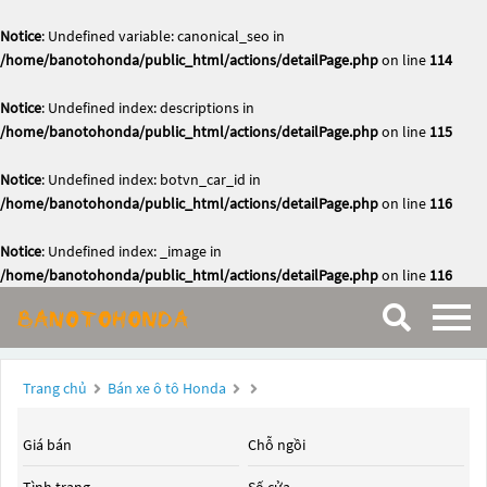
Notice
: Undefined variable: canonical_seo in
/home/banotohonda/public_html/actions/detailPage.php
on line
114
Notice
: Undefined index: descriptions in
/home/banotohonda/public_html/actions/detailPage.php
on line
115
Notice
: Undefined index: botvn_car_id in
/home/banotohonda/public_html/actions/detailPage.php
on line
116
Notice
: Undefined index: _image in
/home/banotohonda/public_html/actions/detailPage.php
on line
116
Trang chủ
Bán xe ô tô Honda
Giá bán
Chỗ ngồi