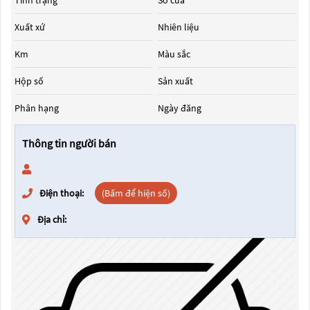
Tình trạng
Số cửa
Xuất xứ
Nhiên liệu
Km
Màu sắc
Hộp số
Sản xuất
Phân hạng
Ngày đăng
Thông tin người bán
Điện thoại:
(Bấm để hiện số)
Địa chỉ: