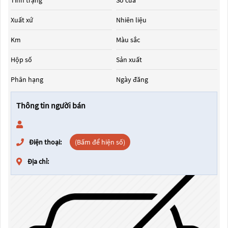
Tình trạng
Số cửa
Xuất xứ
Nhiên liệu
Km
Màu sắc
Hộp số
Sản xuất
Phân hạng
Ngày đăng
Thông tin người bán
Điện thoại:
(Bấm để hiện số)
Địa chỉ: