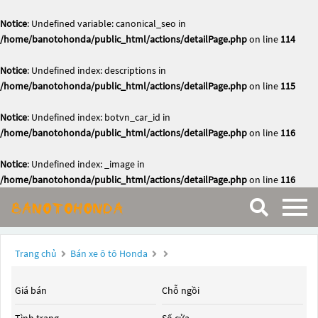
Notice
: Undefined variable: canonical_seo in
/home/banotohonda/public_html/actions/detailPage.php
on line
114
Notice
: Undefined index: descriptions in
/home/banotohonda/public_html/actions/detailPage.php
on line
115
Notice
: Undefined index: botvn_car_id in
/home/banotohonda/public_html/actions/detailPage.php
on line
116
Notice
: Undefined index: _image in
/home/banotohonda/public_html/actions/detailPage.php
on line
116
Trang chủ
Bán xe ô tô Honda
Giá bán
Chỗ ngồi