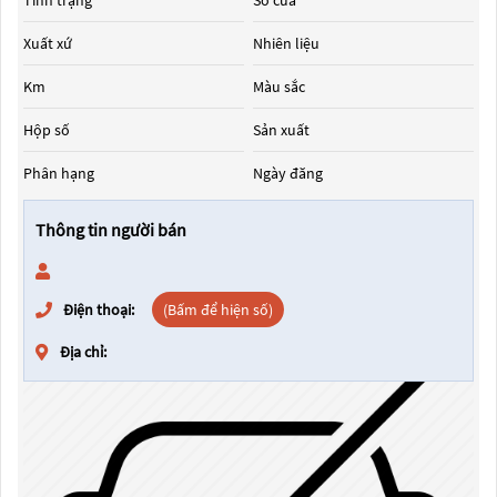
Tình trạng
Số cửa
Xuất xứ
Nhiên liệu
Km
Màu sắc
Hộp số
Sản xuất
Phân hạng
Ngày đăng
Thông tin người bán
Điện thoại:
(Bấm để hiện số)
Địa chỉ: