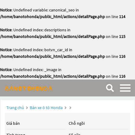
Notice
: Undefined variable: canonical_seo in
/home/banotohonda/public_html/actions/detailPage.php
on line
114
Notice
: Undefined index: descriptions in
/home/banotohonda/public_html/actions/detailPage.php
on line
115
Notice
: Undefined index: botvn_car_id in
/home/banotohonda/public_html/actions/detailPage.php
on line
116
Notice
: Undefined index: _image in
/home/banotohonda/public_html/actions/detailPage.php
on line
116
Trang chủ
Bán xe ô tô Honda
Giá bán
Chỗ ngồi