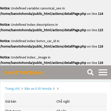
Notice
: Undefined variable: canonical_seo in
/home/banotohonda/public_html/actions/detailPage.php
on line
114
Notice
: Undefined index: descriptions in
/home/banotohonda/public_html/actions/detailPage.php
on line
115
Notice
: Undefined index: botvn_car_id in
/home/banotohonda/public_html/actions/detailPage.php
on line
116
Notice
: Undefined index: _image in
/home/banotohonda/public_html/actions/detailPage.php
on line
116
Trang chủ
Bán xe ô tô Honda
Giá bán
Chỗ ngồi