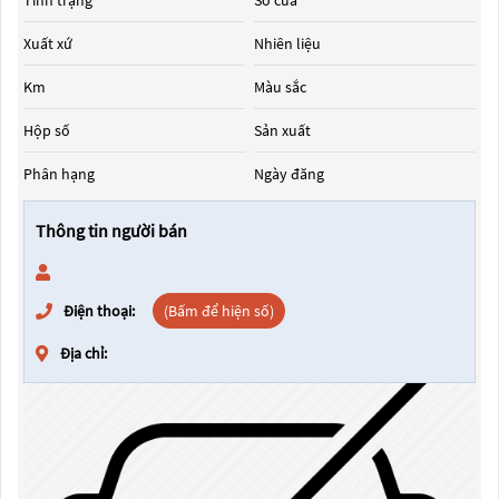
Tình trạng
Số cửa
Xuất xứ
Nhiên liệu
Km
Màu sắc
Hộp số
Sản xuất
Phân hạng
Ngày đăng
Thông tin người bán
Điện thoại:
(Bấm để hiện số)
Địa chỉ: