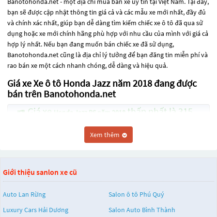
Banotohonda.net - một địa chỉ mua bán xe uy tín tại Việt Nam. Tại đây,
bạn sẽ được cập nhật thông tin giá cả và các mẫu xe mới nhất, đầy đủ
và chính xác nhất, giúp bạn dễ dàng tìm kiếm chiếc xe ô tô đã qua sử
dụng hoặc xe mới chính hãng phù hợp với nhu cầu của mình với giá cả
hợp lý nhất. Nếu bạn đang muốn bán chiếc xe đã sử dụng,
Banotohonda.net cũng là địa chỉ lý tưởng để bạn đăng tin miễn phí và
rao bán xe một cách nhanh chóng, dễ dàng và hiệu quả.
Giá xe Xe ô tô Honda Jazz năm 2018 đang được
bán trên Banotohonda.net
Giá xe
thấp nhất là 315
Honda Jazz RS năm 2018
Triệu
Xem thêm
Các dòng
Xe ô tô Honda Jazz năm 2018
đang trở thành một lựa chọn
phổ biến cho những người đang tìm kiếm chiếc xe đáng tin cậy. Và để
đáp ứng nhu cầu đó, các dòng
Xe ô tô Honda Jazz năm 2018
đang trở
Giới thiệu sanlon xe cũ
thành sự lựa chọn phổ biến. Các dòng
Xe ô tô Honda Jazz năm 2018
này có thể là những dòng xe đời cũ đã được nâng cấp, hoặc là các
dòng xe mới với thiết kế hiện đại và công nghệ tiên tiến. Các dòng
Xe ô
Auto Lan Rừng
Salon ô tô Phú Quý
tô Honda Jazz năm 2018
này đều được kiểm tra và bảo dưỡng kỹ
Luxury Cars Hải Dương
Salon Auto Bình Thành
lưỡng để đảm bảo chất lượng và hiệu suất tốt nhất. Nếu bạn đang tìm