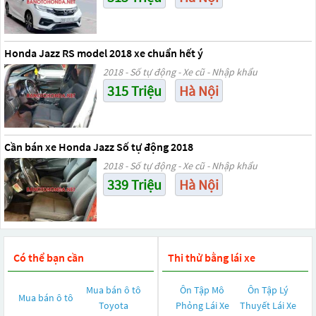
Honda Jazz RS model 2018 xe chuẩn hết ý
2018 - Số tự động - Xe cũ - Nhập khẩu
315 Triệu
Hà Nội
Cần bán xe Honda Jazz Số tự động 2018
2018 - Số tự động - Xe cũ - Nhập khẩu
339 Triệu
Hà Nội
Có thể bạn cần
Thi thử bằng lái xe
Mua bán ô tô
Ôn Tập Mô
Ôn Tập Lý
Mua bán ô tô
Toyota
Phỏng Lái Xe
Thuyết Lái Xe