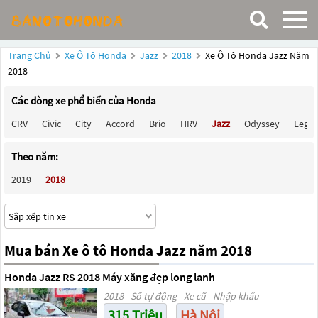
Trang Chủ
Xe Ô Tô Honda
Jazz
2018
Xe Ô Tô Honda Jazz Năm
2018
Các dòng xe phổ biến của Honda
CRV
Civic
City
Accord
Brio
HRV
Jazz
Odyssey
Lege
Theo năm:
2019
2018
Mua bán Xe ô tô Honda Jazz năm 2018
Honda Jazz RS 2018 Máy xăng đẹp long lanh
2018 - Số tự động - Xe cũ - Nhập khẩu
315 Triệu
Hà Nội