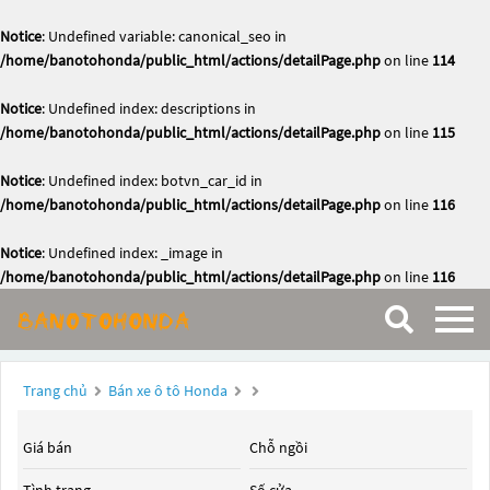
Notice
: Undefined variable: canonical_seo in
/home/banotohonda/public_html/actions/detailPage.php
on line
114
Notice
: Undefined index: descriptions in
/home/banotohonda/public_html/actions/detailPage.php
on line
115
Notice
: Undefined index: botvn_car_id in
/home/banotohonda/public_html/actions/detailPage.php
on line
116
Notice
: Undefined index: _image in
/home/banotohonda/public_html/actions/detailPage.php
on line
116
Trang chủ
Bán xe ô tô Honda
Giá bán
Chỗ ngồi