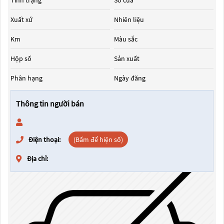
Tình trạng
Số cửa
Xuất xứ
Nhiên liệu
Km
Màu sắc
Hộp số
Sản xuất
Phân hạng
Ngày đăng
Thông tin người bán
Điện thoại:
(Bấm để hiện số)
Địa chỉ: