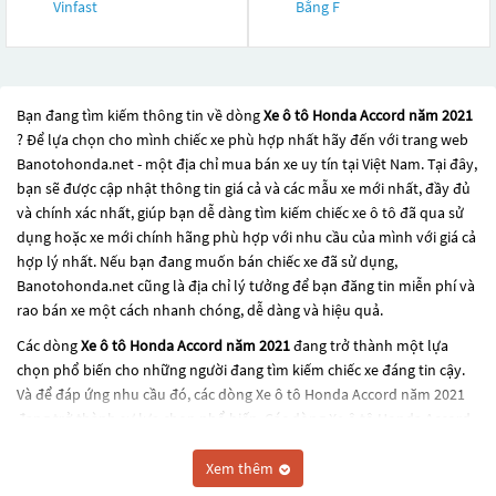
Vinfast
Bằng F
Bạn đang tìm kiếm thông tin về dòng
Xe ô tô Honda Accord năm 2021
? Để lựa chọn cho mình chiếc xe phù hợp nhất hãy đến với trang web
Banotohonda.net - một địa chỉ mua bán xe uy tín tại Việt Nam. Tại đây,
bạn sẽ được cập nhật thông tin giá cả và các mẫu xe mới nhất, đầy đủ
và chính xác nhất, giúp bạn dễ dàng tìm kiếm chiếc xe ô tô đã qua sử
dụng hoặc xe mới chính hãng phù hợp với nhu cầu của mình với giá cả
hợp lý nhất. Nếu bạn đang muốn bán chiếc xe đã sử dụng,
Banotohonda.net cũng là địa chỉ lý tưởng để bạn đăng tin miễn phí và
rao bán xe một cách nhanh chóng, dễ dàng và hiệu quả.
Các dòng
Xe ô tô Honda Accord năm 2021
đang trở thành một lựa
chọn phổ biến cho những người đang tìm kiếm chiếc xe đáng tin cậy.
Và để đáp ứng nhu cầu đó, các dòng
Xe ô tô Honda Accord năm 2021
đang trở thành sự lựa chọn phổ biến. Các dòng
Xe ô tô Honda Accord
năm 2021
này có thể là những dòng xe đời cũ đã được nâng cấp, hoặc
là các dòng xe mới với thiết kế hiện đại và công nghệ tiên tiến. Các
Xem thêm
dòng
Xe ô tô Honda Accord năm 2021
này đều được kiểm tra và bảo