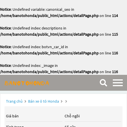
Notice
: Undefined variable: canonical_seo in
/home/banotohonda/public_html/actions/detailPage.php
on line
114
Notice
: Undefined index: descriptions in
/home/banotohonda/public_html/actions/detailPage.php
on line
115
Notice
: Undefined index: botvn_car_id in
/home/banotohonda/public_html/actions/detailPage.php
on line
116
Notice
: Undefined index: _image in
/home/banotohonda/public_html/actions/detailPage.php
on line
116
Trang chủ
Bán xe ô tô Honda
Giá bán
Chỗ ngồi