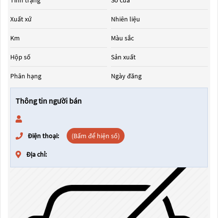
Tình trạng
Số cửa
Xuất xứ
Nhiên liệu
Km
Màu sắc
Hộp số
Sản xuất
Phân hạng
Ngày đăng
Thông tin người bán
Điện thoại:
(Bấm để hiện số)
Địa chỉ: