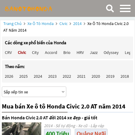
Trang Chủ
Xe Ô Tô Honda
Civic
2014
Xe Ô Tô Honda Civic 2.0
AT Năm 2014
Các dòng xe phổ biến của Honda
CRV
Civic
City
Accord
Brio
HRV
Jazz
Odyssey
Lege
Theo năm:
2026
2025
2024
2023
2022
2021
2020
2019
2018
Mua bán Xe ô tô Honda Civic 2.0 AT năm 2014
Bán Honda Civic 2.0 AT đời 2014 xe đẹp - giá tốt
2014 - Số tự động - Xe cũ - Lắp ráp
400 Triệu
Quảng Ngãi